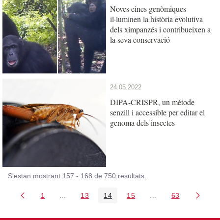
Noves eines genòmiques
il·luminen la història evolutiva
dels ximpanzés i contribueixen a
la seva conservació
24.05.2022
DIPA-CRISPR, un mètode
senzill i accessible per editar el
genoma dels insectes
S'estan mostrant 157 - 168 de 750 resultats.
1
...
13
14
15
...
63
Pàgina
Pàgines intermèdies Utilitzeu TAB per navegar.
Pàgina
Pàgina
Pàgina
Pàgines intermèdies
Pàgina