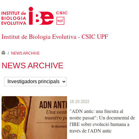
Salta al contingut principal
Institut de Biologia Evolutiva - CSIC UPF
inici
/
NEWS ARCHIVE
NEWS ARCHIVE
18.10.2022
"ADN antic: una finestra al
nostre passat"; Un documental de
l'IBE sobre evolució humana a
través de l'ADN antic