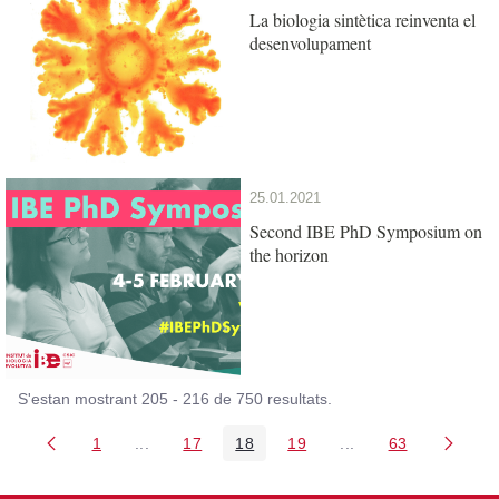
La biologia sintètica reinventa el
desenvolupament
25.01.2021
Second IBE PhD Symposium on
the horizon
S'estan mostrant 205 - 216 de 750 resultats.
1
...
17
18
19
...
63
Pàgina
Pàgines intermèdies Utilitzeu TAB per navegar.
Pàgina
Pàgina
Pàgina
Pàgines intermèdies
Pàgina