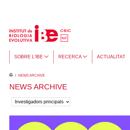
Salta al contingut principal
SOBRE L'IBE
RECERCA
ACTUALITAT
inici
/
NEWS ARCHIVE
NEWS ARCHIVE