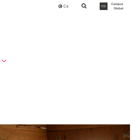
Campus
Ca
CG
Global
O