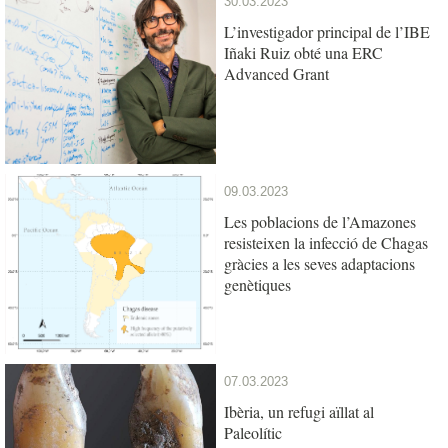
30.03.2023
L’investigador principal de l’IBE
Iñaki Ruiz obté una ERC
Advanced Grant
09.03.2023
Les poblacions de l’Amazones
resisteixen la infecció de Chagas
gràcies a les seves adaptacions
genètiques
07.03.2023
Ibèria, un refugi aïllat al
Paleolític