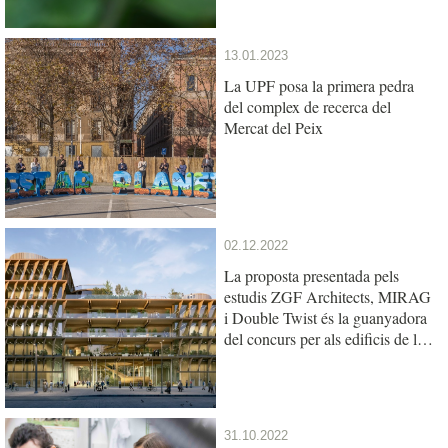
13.01.2023
La UPF posa la primera pedra
del complex de recerca del
Mercat del Peix
02.12.2022
La proposta presentada pels
estudis ZGF Architects, MIRAG
i Double Twist és la guanyadora
del concurs per als edificis de la
UPF i l’IBE al Mercat del Peix
31.10.2022