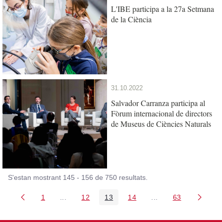
L'IBE participa a la 27a Setmana
de la Ciència
31.10.2022
Salvador Carranza participa al
Fòrum internacional de directors
de Museus de Ciències Naturals
S'estan mostrant 145 - 156 de 750 resultats.
1
...
12
13
14
...
63
Pàgina
Pàgines intermèdies Utilitzeu TAB per navegar.
Pàgina
Pàgina
Pàgina
Pàgines intermèdies
Pàgina