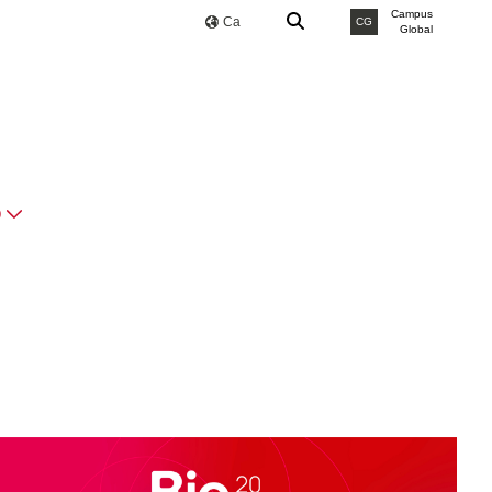
Campus
Ca
CG
Global
O