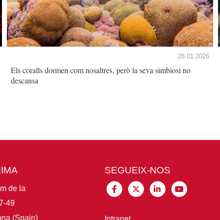
28.01.2026
Els coralls dormen com nosaltres, però la seva simbiosi no
descansa
MIMA
SEGUEIX-NOS
im de la
7-49
na (Spain)
Intranet