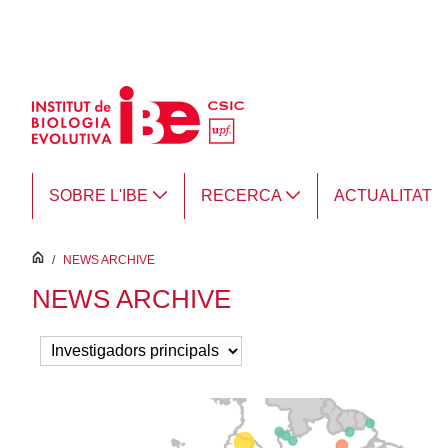
Salta al contingut principal
SOBRE L'IBE
RECERCA
ACTUALITAT
inici
/
NEWS ARCHIVE
NEWS ARCHIVE