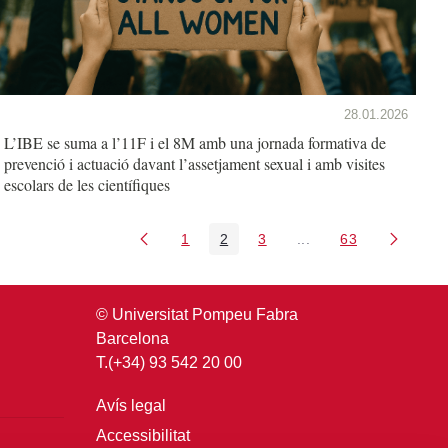
28.01.2026
L’IBE se suma a l’11F i el 8M amb una jornada formativa de
prevenció i actuació davant l’assetjament sexual i amb visites
escolars de les científiques
1
2
3
...
63
Pàgina
Pàgina
Pàgina
Pàgines intermèdies U
Pàgina
© Universitat Pompeu Fabra
Barcelona
T.(+34) 93 542 20 00
Avís legal
Accessibilitat