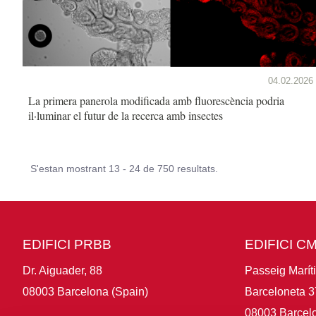
04.02.2026
La primera panerola modificada amb fluorescència podria
il·luminar el futur de la recerca amb insectes
S'estan mostrant 13 - 24 de 750 resultats.
EDIFICI PRBB
EDIFICI C
Dr. Aiguader, 88
Passeig Marít
08003 Barcelona (Spain)
Barceloneta 3
08003 Barcelo