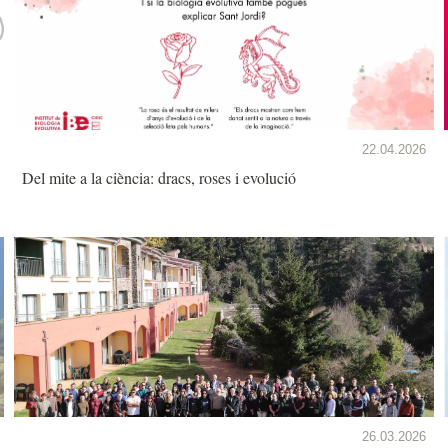
22.04.2026
Del mite a la ciència: dracs, roses i evolució
26.03.2026