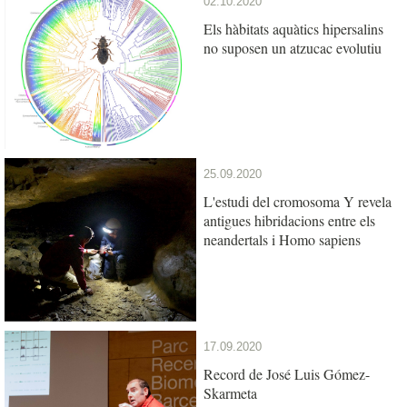
02.10.2020
Els hàbitats aquàtics hipersalins
no suposen un atzucac evolutiu
25.09.2020
L'estudi del cromosoma Y revela
antigues hibridacions entre els
neandertals i Homo sapiens
17.09.2020
Record de José Luis Gómez-
Skarmeta