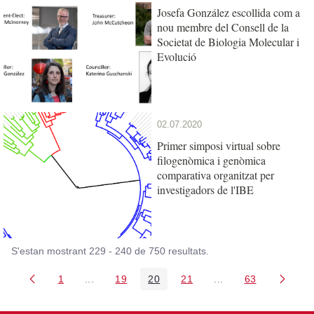
Josefa González escollida com a
nou membre del Consell de la
Societat de Biologia Molecular i
Evolució
02.07.2020
Primer simposi virtual sobre
filogenòmica i genòmica
comparativa organitzat per
investigadors de l'IBE
S'estan mostrant 229 - 240 de 750 resultats.
1
...
19
20
21
...
63
Pàgina
Pàgines intermèdies Utilitzeu TAB per navegar.
Pàgina
Pàgina
Pàgina
Pàgines intermèdies
Pàgina