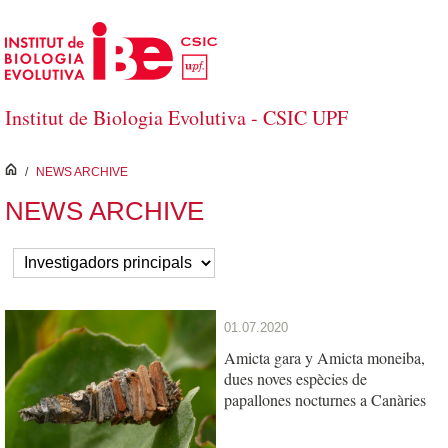
Salta al contingut principal
Institut de Biologia Evolutiva - CSIC UPF
inici
/
NEWS ARCHIVE
NEWS ARCHIVE
01.07.2020
Amicta gara y Amicta moneiba,
dues noves espècies de
papallones nocturnes a Canàries