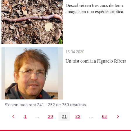
Descobreixen tres cucs de terra
amagats en una espècie críptica
15.04.2020
Un trist comiat a l'Ignacio Ribera
S'estan mostrant 241 - 252 de 750 resultats.
1
...
20
21
22
...
63
Pàgina
Pàgines intermèdies Utilitzeu TAB per navegar.
Pàgina
Pàgina
Pàgina
Pàgines intermèdies
Pàgina