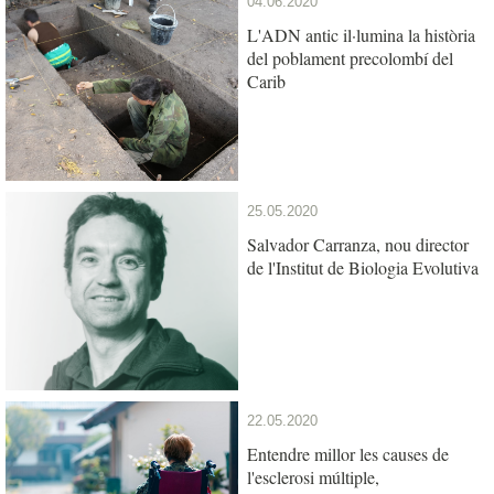
04.06.2020
L'ADN antic il·lumina la història
del poblament precolombí del
Carib
25.05.2020
Salvador Carranza, nou director
de l'Institut de Biologia Evolutiva
22.05.2020
Entendre millor les causes de
l'esclerosi múltiple,