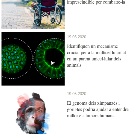
imprescindible per combatre-la
19.05.2020
Identifiquen un mecanisme
crucial per a la multicel·lularitat
en un parent unicel·lular dels
animals
19.05.2020
El genoma dels ximpanzés i
goril·les podria ajudar a entendre
millor els tumors humans