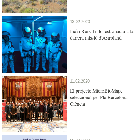
13.02.2020
Iñaki Ruiz-Trillo, astronauta a la
darrera missió d'Astroland
11.02.2020
El projecte MicroBioMap,
seleccionat pel Pla Barcelona
Ciència