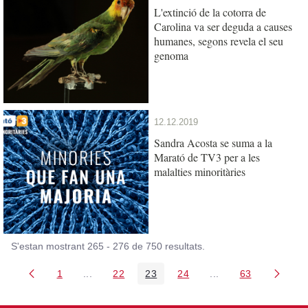
L'extinció de la cotorra de
Carolina va ser deguda a causes
humanes, segons revela el seu
genoma
12.12.2019
Sandra Acosta se suma a la
Marató de TV3 per a les
malalties minoritàries
S'estan mostrant 265 - 276 de 750 resultats.
1
...
22
23
24
...
63
Pàgina
Pàgines intermèdies Utilitzeu TAB per navegar.
Pàgina
Pàgina
Pàgina
Pàgines intermèdies
Pàgina