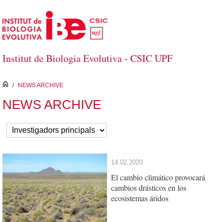
Salta al contingut principal
Institut de Biologia Evolutiva - CSIC UPF
inici
/
NEWS ARCHIVE
NEWS ARCHIVE
14.02.2020
El cambio climático provocará
cambios drásticos en los
ecosistemas áridos