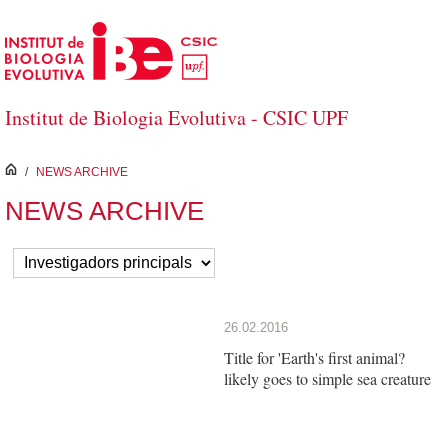
Salta al contingut principal
Institut de Biologia Evolutiva - CSIC UPF
inici
/
NEWS ARCHIVE
NEWS ARCHIVE
26.02.2016
Title for 'Earth's first animal?
likely goes to simple sea creature