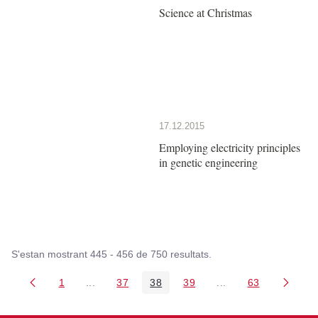
Science at Christmas
17.12.2015
Employing electricity principles
in genetic engineering
S'estan mostrant 445 - 456 de 750 resultats.
1
...
37
38
39
...
63
Pàgina
Pàgines intermèdies Utilitzeu TAB per navegar.
Pàgina
Pàgina
Pàgina
Pàgines intermèdies
Pàgina