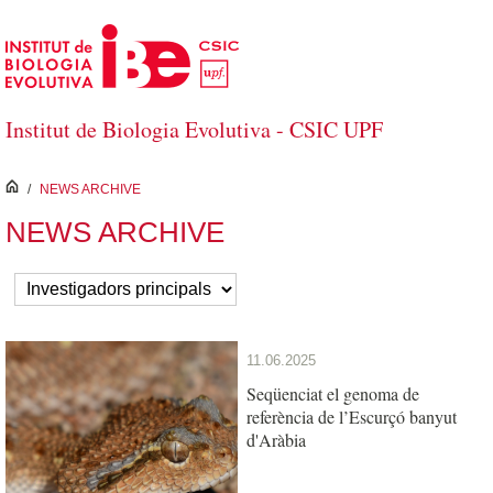
Salta al contingut principal
Institut de Biologia Evolutiva - CSIC UPF
inici
/
NEWS ARCHIVE
NEWS ARCHIVE
11.06.2025
Seqüenciat el genoma de
referència de l’Escurçó banyut
d'Aràbia