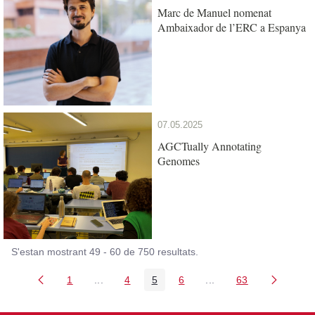
Marc de Manuel nomenat
Ambaixador de l’ERC a Espanya
07.05.2025
AGCTually Annotating
Genomes
S'estan mostrant 49 - 60 de 750 resultats.
1
...
4
5
6
...
63
Pàgina
Pàgines intermèdies Utilitzeu TAB per navega
Pàgina
Pàgina
Pàgina
Pàgines intermèdies U
Pàgina