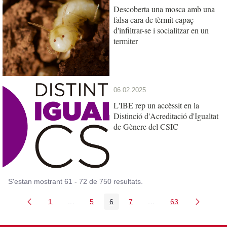
Descoberta una mosca amb una
falsa cara de tèrmit capaç
d'infiltrar-se i socialitzar en un
termiter
06.02.2025
L'IBE rep un accèssit en la
Distinció d'Acreditació d'Igualtat
de Gènere del CSIC
S'estan mostrant 61 - 72 de 750 resultats.
1
...
5
6
7
...
63
Pàgina
Pàgines intermèdies Utilitzeu TAB per navega
Pàgina
Pàgina
Pàgina
Pàgines intermèdies U
Pàgina