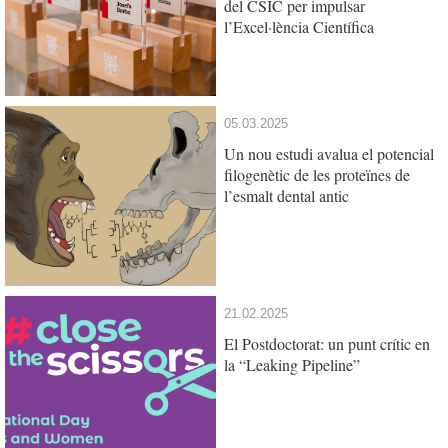
del CSIC per impulsar
l’Excel·lència Científica
05.03.2025
Un nou estudi avalua el potencial
filogenètic de les proteïnes de
l’esmalt dental antic
21.02.2025
El Postdoctorat: un punt crític en
la “Leaking Pipeline”