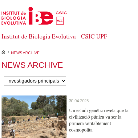
Salta al contingut principal
Institut de Biologia Evolutiva - CSIC UPF
inici
/
NEWS ARCHIVE
NEWS ARCHIVE
30.04.2025
Un estudi genètic revela que la
civilització púnica va ser la
primera veritablement
cosmopolita