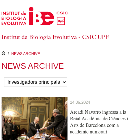
Salta al contingut principal
Institut de Biologia Evolutiva - CSIC UPF
inici
/
NEWS ARCHIVE
NEWS ARCHIVE
14.06.2024
Arcadi Navarro ingressa a la
Reial Acadèmia de Ciències i
Arts de Barcelona com a
acadèmic numerari