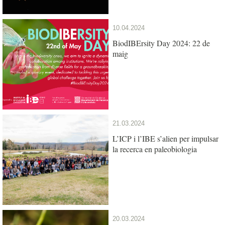
10.04.2024
BiodIBErsity Day 2024: 22 de
maig
21.03.2024
L’ICP i l’IBE s’alien per impulsar
la recerca en paleobiologia
20.03.2024