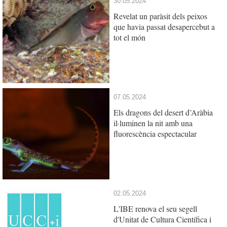
30.05.2024
Revelat un paràsit dels peixos
que havia passat desapercebut a
tot el món
07.05.2024
Els dragons del desert d’Aràbia
il·luminen la nit amb una
fluorescència espectacular
02.05.2024
L'IBE renova el seu segell
d'Unitat de Cultura Científica i