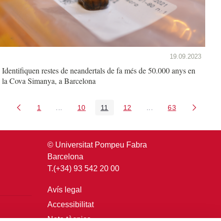
19.09.2023
Identifiquen restes de neandertals de fa més de 50.000 anys en
la Cova Simanya, a Barcelona
1
...
10
11
12
...
63
Pàgina
Pàgines intermèdies Utilitzeu TAB per navegar.
Pàgina
Pàgina
Pàgina
Pàgines intermèdies U
Pàgina
© Universitat Pompeu Fabra
Barcelona
T.(+34) 93 542 20 00
Avís legal
Accessibilitat
Nota tècnica