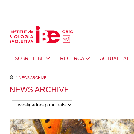
Salta al contingut principal
SOBRE L'IBE
RECERCA
ACTUALITAT
inici
/
NEWS ARCHIVE
NEWS ARCHIVE