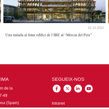
02.10.2023
Una mirada al futur edifici de l’IBE al “Mercat del Peix”
MIMA
SEGUEIX-NOS
im de la
7-49
na (Spain)
Intranet