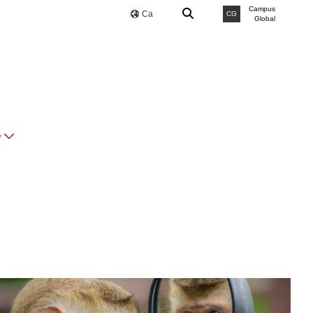
Campus
Ca
CG
Global
O