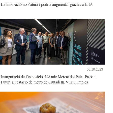
La innovació no s’atura i podria augmentar gràcies a la IA
09.10.2023
Inauguració de l’exposició ‘L’Antic Mercat del Peix. Passat i
Futur’ a l’estació de metro de Ciutadella Vila Olímpica