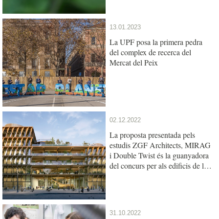
13.01.2023
La UPF posa la primera pedra
del complex de recerca del
Mercat del Peix
02.12.2022
La proposta presentada pels
estudis ZGF Architects, MIRAG
i Double Twist és la guanyadora
del concurs per als edificis de la
UPF i l’IBE al Mercat del Peix
31.10.2022