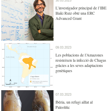
30.03.2023
L’investigador principal de l’IBE
Iñaki Ruiz obté una ERC
Advanced Grant
09.03.2023
Les poblacions de l’Amazones
resisteixen la infecció de Chagas
gràcies a les seves adaptacions
genètiques
07.03.2023
Ibèria, un refugi aïllat al
Paleolític