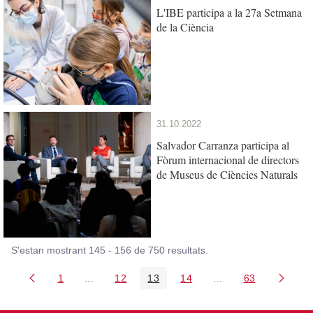
L'IBE participa a la 27a Setmana
de la Ciència
31.10.2022
Salvador Carranza participa al
Fòrum internacional de directors
de Museus de Ciències Naturals
S'estan mostrant 145 - 156 de 750 resultats.
1
...
12
13
14
...
63
Pàgina
Pàgines intermèdies Utilitzeu TAB per navegar.
Pàgina
Pàgina
Pàgina
Pàgines intermèdies
Pàgina