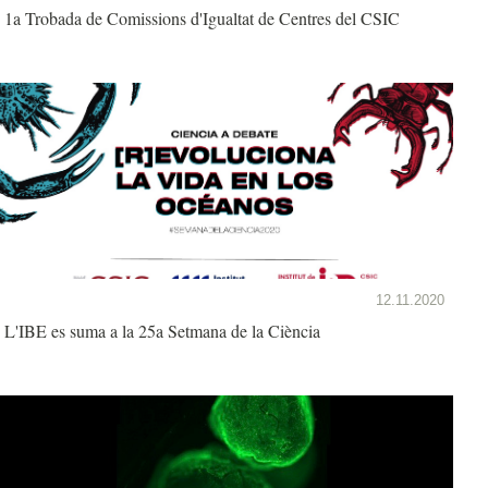
1a Trobada de Comissions d'Igualtat de Centres del CSIC
12.11.2020
L'IBE es suma a la 25a Setmana de la Ciència