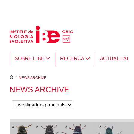
Salta al contingut principal
SOBRE L'IBE
RECERCA
ACTUALITAT
inici
/
NEWS ARCHIVE
NEWS ARCHIVE