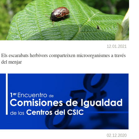
12.01.2021
Els escarabats herbívors comparteixen microorganismes a través
del menjar
02.12.2020