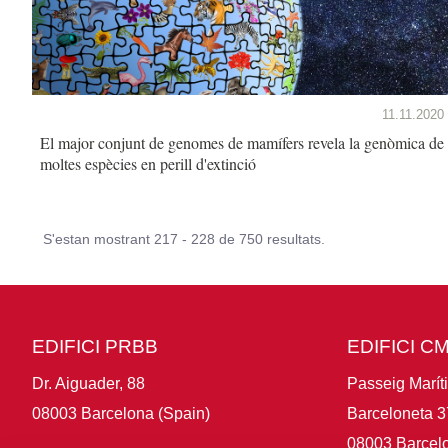
11.11.2020
El major conjunt de genomes de mamífers revela la genòmica de
moltes espècies en perill d'extinció
S'estan mostrant 217 - 228 de 750 resultats.
EDIFICI PRBB
EDIFICI C
Dr. Aiguader, 88
Passeig Marít
08003 Barcelona (Spain)
Barceloneta 3
08003 Barcelo