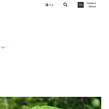
Campus
Ca
CG
Global
O