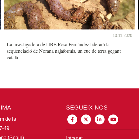
10.11.2020
La investigadora de l'IBE Rosa Fernández liderarà la
seqüenciació de Norana najaformis, un cuc de terra gegant
català
MIMA
SEGUEIX-NOS
im de la
7-49
na (Spain)
Intranet