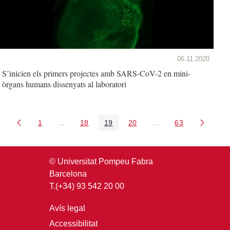
06.11.2020
S’inicien els primers projectes amb SARS-CoV-2 en mini-
òrgans humans dissenyats al laboratori
1
...
18
19
20
...
63
Pàgina
Pàgines intermèdies Utilitzeu TAB per navegar.
Pàgina
Pàgina
Pàgina
Pàgines intermèdies U
Pàgina
© Universitat Pompeu Fabra
Barcelona
T.(+34) 93 542 20 00
Avís legal
Accessibilitat