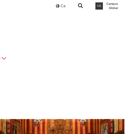
Campus
Ca
CG
Global
O