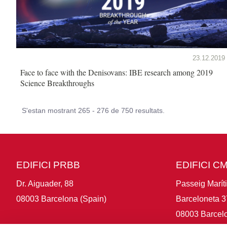
23.12.2019
Face to face with the Denisovans: IBE research among 2019
Science Breakthroughs
S'estan mostrant 265 - 276 de 750 resultats.
EDIFICI PRBB
EDIFICI C
Dr. Aiguader, 88
Passeig Marít
08003 Barcelona (Spain)
Barceloneta 3
08003 Barcelo