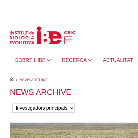
Salta al contingut principal
SOBRE L'IBE
RECERCA
ACTUALITAT
inici
/
NEWS ARCHIVE
NEWS ARCHIVE