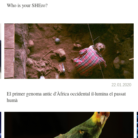
Who is your SHEro?
22.01.2020
El primer genoma antic d'Àfrica occidental il·lumina el passat
humà