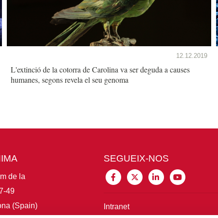
12.12.2019
L'extinció de la cotorra de Carolina va ser deguda a causes
humanes, segons revela el seu genoma
MIMA
SEGUEIX-NOS
im de la
7-49
na (Spain)
Intranet