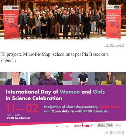
11.02.2020
El projecte MicroBioMap, seleccionat pel Pla Barcelona
Ciència
31.01.2020