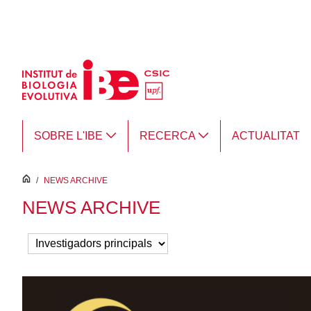
Salta al contingut principal
SOBRE L'IBE
RECERCA
ACTUALITAT
inici
/
NEWS ARCHIVE
NEWS ARCHIVE