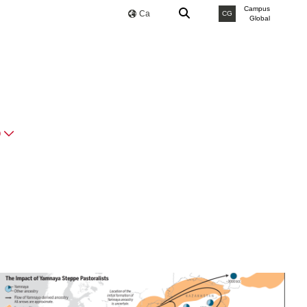
Campus
Ca
CG
Global
O