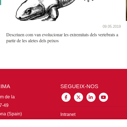
09.05.2019
Descriuen com van evolucionar les extremitats dels vertebrats a
partir de les aletes dels peixos
MIMA
SEGUEIX-NOS
im de la
7-49
na (Spain)
Intranet