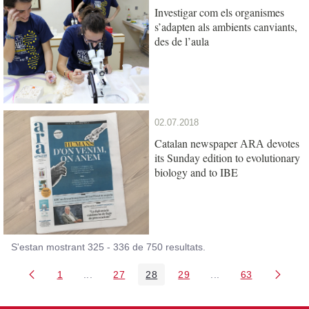
Investigar com els organismes
s’adapten als ambients canviants,
des de l’aula
02.07.2018
Catalan newspaper
devotes
ARA
its Sunday edition to evolutionary
biology and to IBE
S'estan mostrant 325 - 336 de 750 resultats.
1
...
27
28
29
...
63
Pàgina
Pàgines intermèdies Utilitzeu TAB per navegar.
Pàgina
Pàgina
Pàgina
Pàgines intermèdies
Pàgina