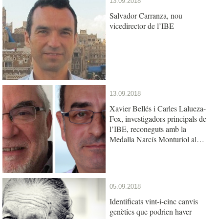
13.09.2018
Salvador Carranza, nou
vicedirector de l’IBE
13.09.2018
Xavier Bellés i Carles Lalueza-
Fox, investigadors principals de
l’IBE, reconeguts amb la
Medalla Narcís Monturiol al
mèrit científic
05.09.2018
Identificats vint-i-cinc canvis
genètics que podrien haver