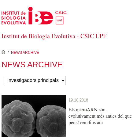
Salta al contingut principal
Institut de Biologia Evolutiva - CSIC UPF
inici
/
NEWS ARCHIVE
NEWS ARCHIVE
19.10.2018
Els microARN són
evolutivament més antics del que
pensàvem fins ara