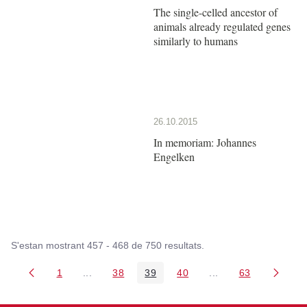
The single-celled ancestor of
animals already regulated genes
similarly to humans
26.10.2015
In memoriam: Johannes
Engelken
S'estan mostrant 457 - 468 de 750 resultats.
1
...
38
39
40
...
63
Pàgina
Pàgines intermèdies Utilitzeu TAB per navegar.
Pàgina
Pàgina
Pàgina
Pàgines intermèdies
Pàgina