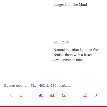
Images from the Mind
24.07.2015
Natural mutation found in flies
confers them with a faster
developmental time
S'estan mostrant 481 - 492 de 750 resultats.
1
...
40
41
42
...
63
Pàgina
Pàgines intermèdies Utilitzeu TAB per navegar.
Pàgina
Pàgina
Pàgina
Pàgines intermèdies
Pàgina