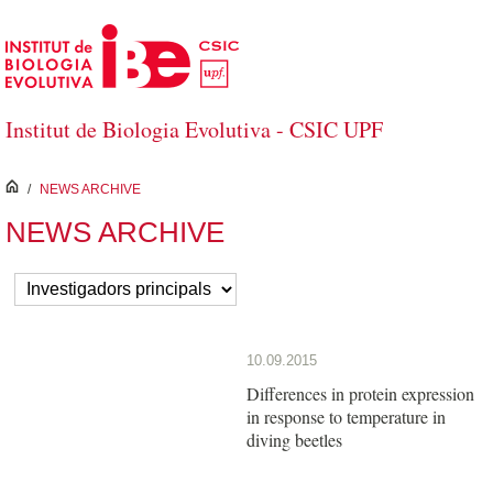
Salta al contingut principal
Institut de Biologia Evolutiva - CSIC UPF
inici
/
NEWS ARCHIVE
NEWS ARCHIVE
10.09.2015
Differences in protein expression
in response to temperature in
diving beetles