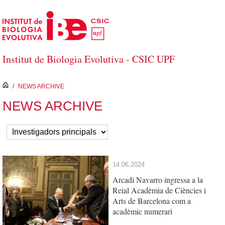
Salta al contingut principal
Institut de Biologia Evolutiva - CSIC UPF
inici
/
NEWS ARCHIVE
NEWS ARCHIVE
14.06.2024
Arcadi Navarro ingressa a la
Reial Acadèmia de Ciències i
Arts de Barcelona com a
acadèmic numerari