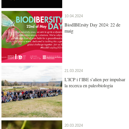
10.04.2024
BiodIBErsity Day 2024: 22 de
maig
21.03.2024
L’ICP i l’IBE s’alien per impulsar
la recerca en paleobiologia
20.03.2024