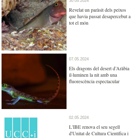
30.05.2024
Revelat un paràsit dels peixos
que havia passat desapercebut a
tot el món
07.05.2024
Els dragons del desert d’Aràbia
il·luminen la nit amb una
fluorescència espectacular
02.05.2024
L'IBE renova el seu segell
d'Unitat de Cultura Científica i