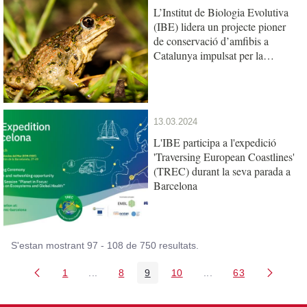
L’Institut de Biologia Evolutiva
(IBE) lidera un projecte pioner
de conservació d’amfibis a
Catalunya impulsat per la
Fundació Barcelona Zoo
13.03.2024
L'IBE participa a l'expedició
'Traversing European Coastlines'
(TREC) durant la seva parada a
Barcelona
S'estan mostrant 97 - 108 de 750 resultats.
1
...
8
9
10
...
63
Pàgina
Pàgines intermèdies Utilitzeu TAB per navegar
Pàgina
Pàgina
Pàgina
Pàgines intermèdies U
Pàgina