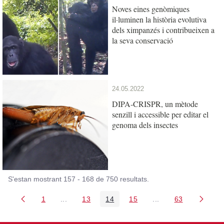
Noves eines genòmiques
il·luminen la història evolutiva
dels ximpanzés i contribueixen a
la seva conservació
24.05.2022
DIPA-CRISPR, un mètode
senzill i accessible per editar el
genoma dels insectes
S'estan mostrant 157 - 168 de 750 resultats.
1
...
13
14
15
...
63
Pàgina
Pàgines intermèdies Utilitzeu TAB per navegar.
Pàgina
Pàgina
Pàgina
Pàgines intermèdies
Pàgina