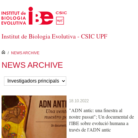
Salta al contingut principal
Institut de Biologia Evolutiva - CSIC UPF
inici
/
NEWS ARCHIVE
NEWS ARCHIVE
18.10.2022
"ADN antic: una finestra al
nostre passat"; Un documental de
l'IBE sobre evolució humana a
través de l'ADN antic