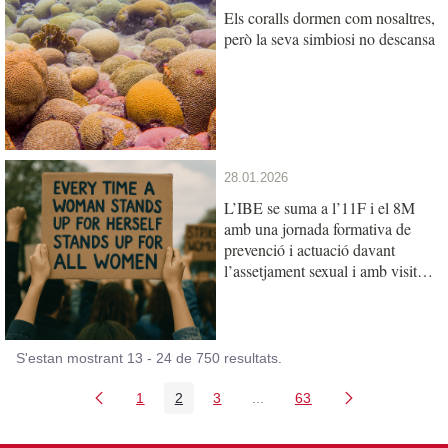
Els coralls dormen com nosaltres,
però la seva simbiosi no descansa
28.01.2026
L’IBE se suma a l’11F i el 8M
amb una jornada formativa de
prevenció i actuació davant
l’assetjament sexual i amb visites
escolars de les científiques
S'estan mostrant 13 - 24 de 750 resultats.
1
2
3
...
63
Pàgina
Pàgina
Pàgina
Pàgines intermèdies Utilitz
Pàgina