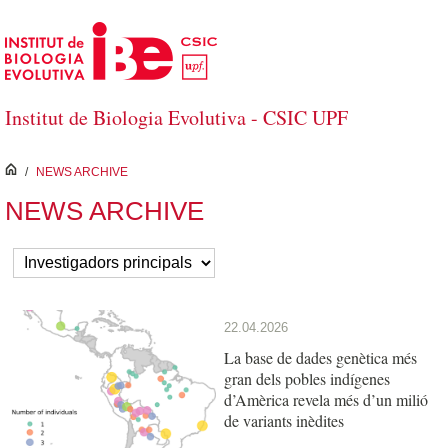
Salta al contingut principal
Institut de Biologia Evolutiva - CSIC UPF
inici
/
NEWS ARCHIVE
NEWS ARCHIVE
22.04.2026
La base de dades genètica més
gran dels pobles indígenes
d’Amèrica revela més d’un milió
de variants inèdites