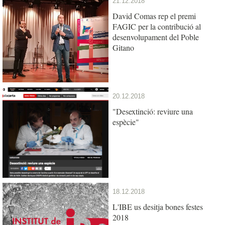
21.12.2018
David Comas rep el premi
FAGIC per la contribució al
desenvolupament del Poble
Gitano
20.12.2018
"Desextinció: reviure una
espècie"
18.12.2018
L'IBE us desitja bones festes
2018