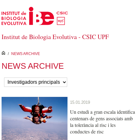
Salta al contingut principal
Institut de Biologia Evolutiva - CSIC UPF
inici
/
NEWS ARCHIVE
NEWS ARCHIVE
15.01.2019
Un estudi a gran escala identifica
centenars de gens associats amb
la tolerància al risc i les
conductes de risc