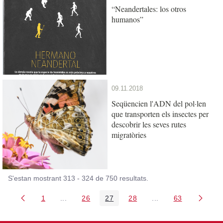
“Neandertales: los otros
humanos”
09.11.2018
Seqüencien l'ADN del pol·len
que transporten els insectes per
descobrir les seves rutes
migratòries
S'estan mostrant 313 - 324 de 750 resultats.
1
...
26
27
28
...
63
Pàgina
Pàgines intermèdies Utilitzeu TAB per navegar.
Pàgina
Pàgina
Pàgina
Pàgines intermèdies
Pàgina