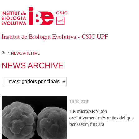
Salta al contingut principal
Institut de Biologia Evolutiva - CSIC UPF
inici
/
NEWS ARCHIVE
NEWS ARCHIVE
19.10.2018
Els microARN són
evolutivament més antics del que
pensàvem fins ara