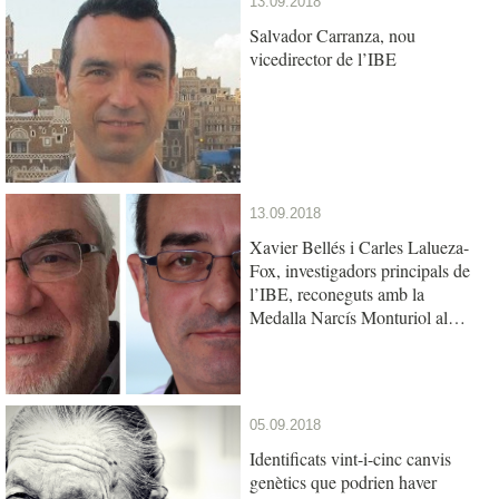
13.09.2018
Salvador Carranza, nou
vicedirector de l’IBE
13.09.2018
Xavier Bellés i Carles Lalueza-
Fox, investigadors principals de
l’IBE, reconeguts amb la
Medalla Narcís Monturiol al
mèrit científic
05.09.2018
Identificats vint-i-cinc canvis
genètics que podrien haver