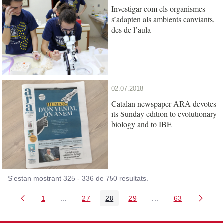
Investigar com els organismes
s’adapten als ambients canviants,
des de l’aula
02.07.2018
Catalan newspaper
devotes
ARA
its Sunday edition to evolutionary
biology and to IBE
S'estan mostrant 325 - 336 de 750 resultats.
1
...
27
28
29
...
63
Pàgina
Pàgines intermèdies Utilitzeu TAB per navegar.
Pàgina
Pàgina
Pàgina
Pàgines intermèdies
Pàgina