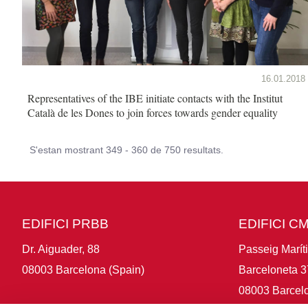
16.01.2018
Representatives of the IBE initiate contacts with the Institut
Català de les Dones to join forces towards gender equality
S'estan mostrant 349 - 360 de 750 resultats.
EDIFICI PRBB
EDIFICI C
Dr. Aiguader, 88
Passeig Marít
08003 Barcelona (Spain)
Barceloneta 3
08003 Barcelo