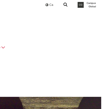
Campus
Ca
CG
Global
O