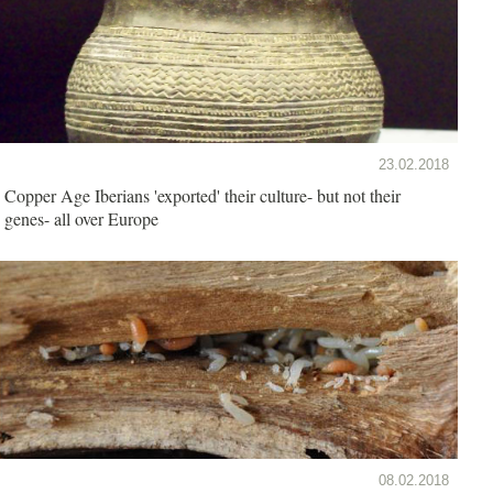
23.02.2018
Copper Age Iberians 'exported' their culture- but not their
genes- all over Europe
08.02.2018