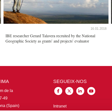
16.01.2018
IBE researcher Gerard Talavera recruited by the National
Geographic Society as grants’ and projects’ evaluator
MIMA
SEGUEIX-NOS
im de la
7-49
na (Spain)
Intranet