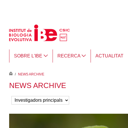
Salta al contingut principal
SOBRE L'IBE
RECERCA
ACTUALITAT
inici
/
NEWS ARCHIVE
NEWS ARCHIVE