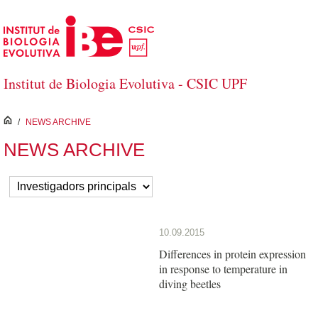
Salta al contingut principal
Institut de Biologia Evolutiva - CSIC UPF
inici
/
NEWS ARCHIVE
NEWS ARCHIVE
10.09.2015
Differences in protein expression
in response to temperature in
diving beetles