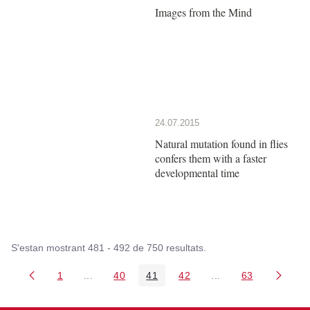
Images from the Mind
24.07.2015
Natural mutation found in flies
confers them with a faster
developmental time
S'estan mostrant 481 - 492 de 750 resultats.
1
...
40
41
42
...
63
Pàgina
Pàgines intermèdies Utilitzeu TAB per navegar.
Pàgina
Pàgina
Pàgina
Pàgines intermèdies
Pàgina