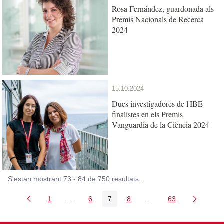
Rosa Fernández, guardonada als
Premis Nacionals de Recerca
2024
15.10.2024
Dues investigadores de l'IBE
finalistes en els Premis
Vanguardia de la Ciència 2024
S'estan mostrant 73 - 84 de 750 resultats.
1
...
6
7
8
...
63
Pàgina
Pàgines intermèdies Utilitzeu TAB per navega
Pàgina
Pàgina
Pàgina
Pàgines intermèdies U
Pàgina