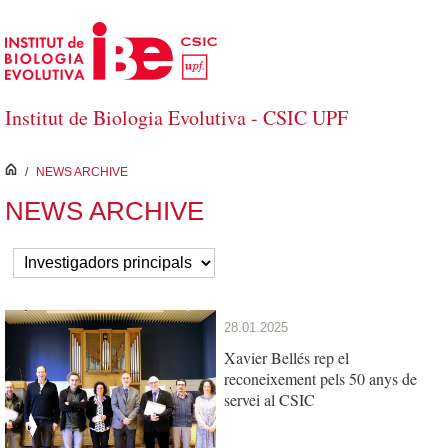
Salta al contingut principal
Institut de Biologia Evolutiva - CSIC UPF
inici
/
NEWS ARCHIVE
NEWS ARCHIVE
28.01.2025
Xavier Bellés rep el
reconeixement pels 50 anys de
servei al CSIC