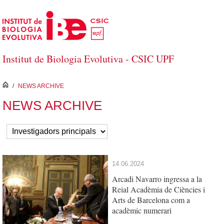
Salta al contingut principal
Institut de Biologia Evolutiva - CSIC UPF
inici
/
NEWS ARCHIVE
NEWS ARCHIVE
14.06.2024
Arcadi Navarro ingressa a la
Reial Acadèmia de Ciències i
Arts de Barcelona com a
acadèmic numerari