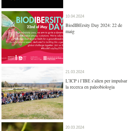
10.04.2024
BiodIBErsity Day 2024: 22 de
maig
21.03.2024
L’ICP i l’IBE s’alien per impulsar
la recerca en paleobiologia
20.03.2024