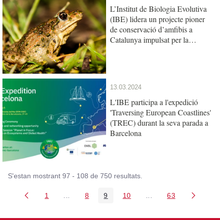
L’Institut de Biologia Evolutiva
(IBE) lidera un projecte pioner
de conservació d’amfibis a
Catalunya impulsat per la
Fundació Barcelona Zoo
13.03.2024
L'IBE participa a l'expedició
'Traversing European Coastlines'
(TREC) durant la seva parada a
Barcelona
S'estan mostrant 97 - 108 de 750 resultats.
1
...
8
9
10
...
63
Pàgina
Pàgines intermèdies Utilitzeu TAB per navegar
Pàgina
Pàgina
Pàgina
Pàgines intermèdies U
Pàgina