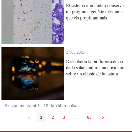
El sistema immunitari conserva
un programa genètic més antic
que els propis animals
27.05.2026
Descoberta la biofluorescència
de la salamandra: una nova llum
sobre un clàssic de la natura
S'estan mostrant 1 - 12 de 750 resultats.
1
2
3
...
63
Pàgina
Pàgina
Pàgina
Pàgines intermèdies Utilitz
Pàgina