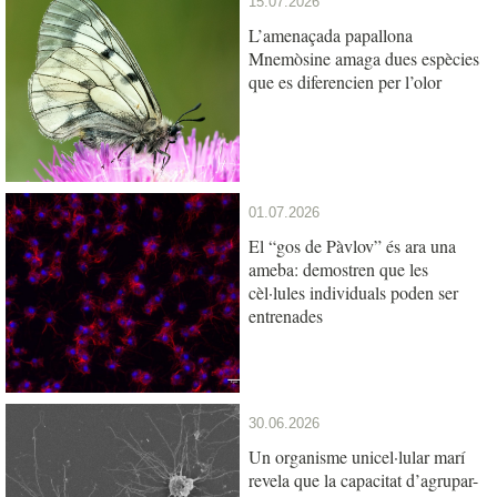
15.07.2026
L’amenaçada papallona
Mnemòsine amaga dues espècies
que es diferencien per l’olor
01.07.2026
El “gos de Pàvlov” és ara una
ameba: demostren que les
cèl·lules individuals poden ser
entrenades
30.06.2026
Un organisme unicel·lular marí
revela que la capacitat d’agrupar-