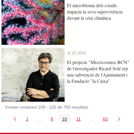
El microbioma dels coralls
impacta la seva supervivència
davant la crisi climàtica
11.01.2024
El projecte "Microcosmos BCN"
de l'investigador Ricard Solé rep
una subvenció de l’Ajuntament i
la Fundació ”la Caixa”
S'estan mostrant 109 - 120 de 750 resultats.
1
...
9
10
11
...
63
Pàgina
Pàgines intermèdies Utilitzeu TAB per navegar
Pàgina
Pàgina
Pàgina
Pàgines intermèdies 
Pàgina