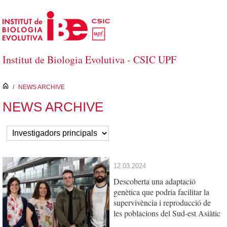
Salta al contingut principal
Institut de Biologia Evolutiva - CSIC UPF
inici
/
NEWS ARCHIVE
NEWS ARCHIVE
12.03.2024
Descoberta una adaptació
genètica que podria facilitar la
supervivència i reproducció de
les poblacions del Sud-est Asiàtic