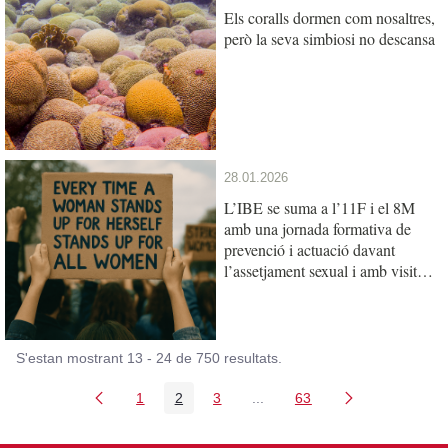
Els coralls dormen com nosaltres,
però la seva simbiosi no descansa
28.01.2026
L’IBE se suma a l’11F i el 8M
amb una jornada formativa de
prevenció i actuació davant
l’assetjament sexual i amb visites
escolars de les científiques
S'estan mostrant 13 - 24 de 750 resultats.
1
2
3
...
63
Pàgina
Pàgina
Pàgina
Pàgines intermèdies Utilitz
Pàgina