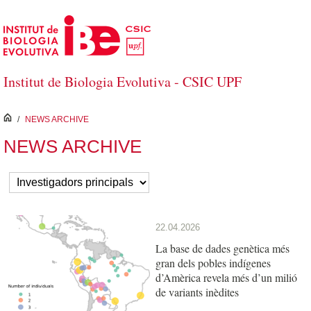
Salta al contingut principal
Institut de Biologia Evolutiva - CSIC UPF
inici
/
NEWS ARCHIVE
NEWS ARCHIVE
22.04.2026
La base de dades genètica més
gran dels pobles indígenes
d’Amèrica revela més d’un milió
de variants inèdites