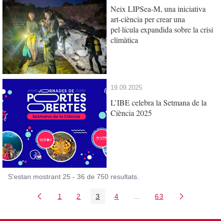
Neix LIPSea-M, una iniciativa
art-ciència per crear una
pel·lícula expandida sobre la crisi
climàtica
19.09.2025
L’IBE celebra la Setmana de la
Ciència 2025
S'estan mostrant 25 - 36 de 750 resultats.
1
2
3
4
...
63
Pàgina
Pàgina
Pàgina
Pàgina
Pàgines intermèdies Util
Pàgina