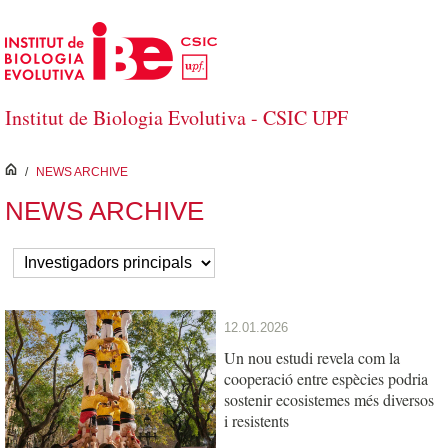
Salta al contingut principal
Institut de Biologia Evolutiva - CSIC UPF
inici
/
NEWS ARCHIVE
NEWS ARCHIVE
12.01.2026
Un nou estudi revela com la
cooperació entre espècies podria
sostenir ecosistemes més diversos
i resistents