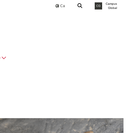
Campus
Ca
CG
Global
O