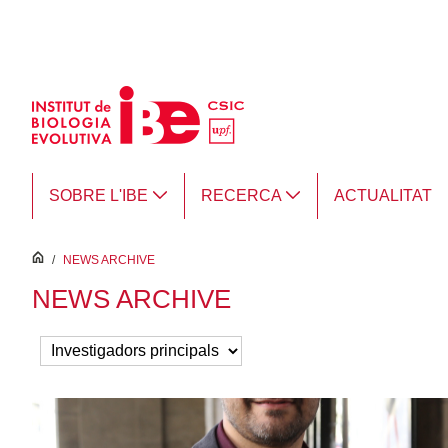
Salta al contingut principal
SOBRE L'IBE
RECERCA
ACTUALITAT
inici
/
NEWS ARCHIVE
NEWS ARCHIVE