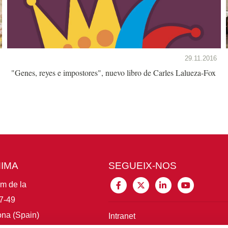
29.11.2016
"Genes, reyes e impostores", nuevo libro de Carles Lalueza-Fox
MIMA
SEGUEIX-NOS
im de la
7-49
na (Spain)
Intranet