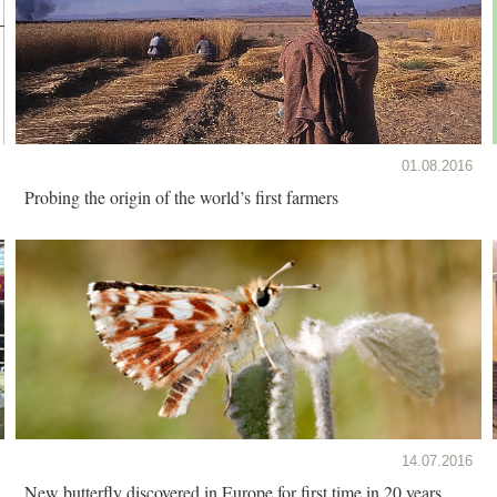
01.08.2016
Probing the origin of the world’s first farmers
14.07.2016
New butterfly discovered in Europe for first time in 20 years