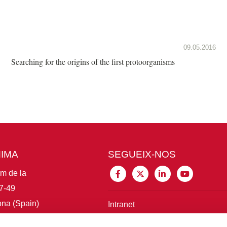
09.05.2016
Searching for the origins of the first protoorganisms
MIMA
SEGUEIX-NOS
im de la
7-49
na (Spain)
Intranet