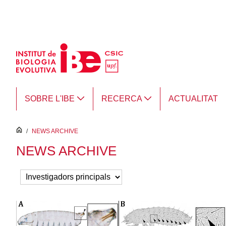
Salta al contingut principal
SOBRE L'IBE
RECERCA
ACTUALITAT
inici
/
NEWS ARCHIVE
NEWS ARCHIVE