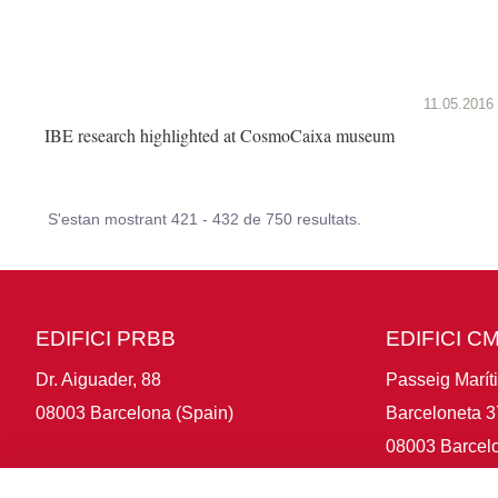
11.05.2016
IBE research highlighted at CosmoCaixa museum
S'estan mostrant 421 - 432 de 750 resultats.
EDIFICI PRBB
EDIFICI C
Dr. Aiguader, 88
Passeig Marít
08003 Barcelona (Spain)
Barceloneta 3
08003 Barcelo