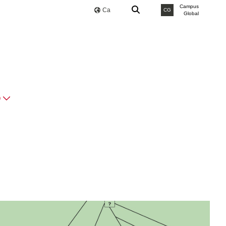
Campus
Ca
CG
Global
O