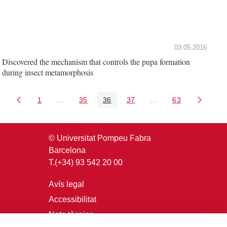
03.05.2016
Discovered the mechanism that controls the pupa formation
during insect metamorphosis
1
...
35
36
37
...
63
Pàgina
Pàgines intermèdies Utilitzeu TAB per navegar.
Pàgina
Pàgina
Pàgina
Pàgines intermèdies U
Pàgina
© Universitat Pompeu Fabra
Barcelona
T.(+34) 93 542 20 00
Avís legal
Accessibilitat
Nota tècnica