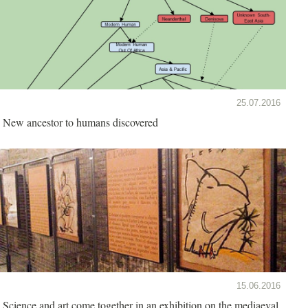
25.07.2016
New ancestor to humans discovered
15.06.2016
Science and art come together in an exhibition on the mediaeval