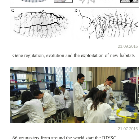
21.09.2016
Gene regulation, evolution and the exploitation of new habitats
21.07.2016
66 youngsters from around the world start the BIYSC