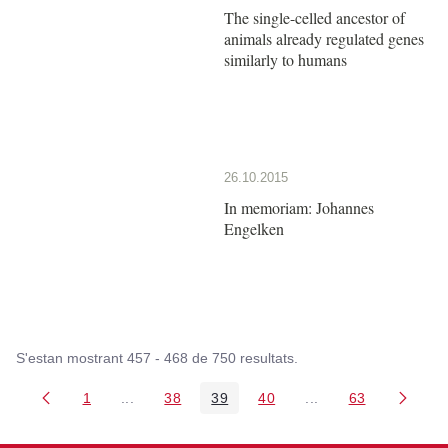
The single-celled ancestor of
animals already regulated genes
similarly to humans
26.10.2015
In memoriam: Johannes
Engelken
S'estan mostrant 457 - 468 de 750 resultats.
1
...
38
39
40
...
63
Pàgina
Pàgines intermèdies Utilitzeu TAB per navegar.
Pàgina
Pàgina
Pàgina
Pàgines intermèdies
Pàgina