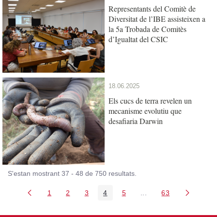
Representants del Comitè de
Diversitat de l’IBE assisteixen a
la 5a Trobada de Comitès
d’Igualtat del CSIC
18.06.2025
Els cucs de terra revelen un
mecanisme evolutiu que
desafiaria Darwin
S'estan mostrant 37 - 48 de 750 resultats.
1
2
3
4
5
...
63
Pàgina
Pàgina
Pàgina
Pàgina
Pàgina
Pàgines intermèdies Ut
Pàgina