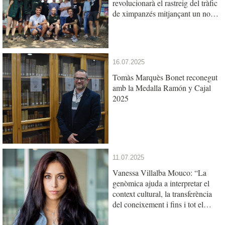
revolucionarà el rastreig del tràfic
de ximpanzés mitjançant un nou
test genètic
16.07.2025
Tomàs Marquès Bonet reconegut
amb la Medalla Ramón y Cajal
2025
11.07.2025
Vanessa Villalba Mouco: “La
genòmica ajuda a interpretar el
context cultural, la transferència
del coneixement i fins i tot el
llenguatge entre les poblacions