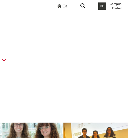
Campus
Ca
CG
Global
O