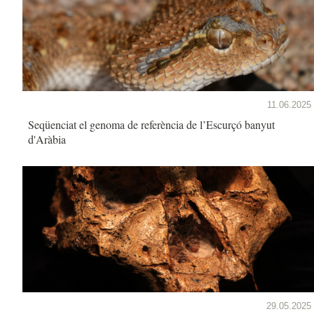
11.06.2025
Seqüenciat el genoma de referència de l’Escurçó banyut
d'Aràbia
29.05.2025