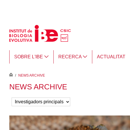
Salta al contingut principal
SOBRE L'IBE
RECERCA
ACTUALITAT
inici
/
NEWS ARCHIVE
NEWS ARCHIVE