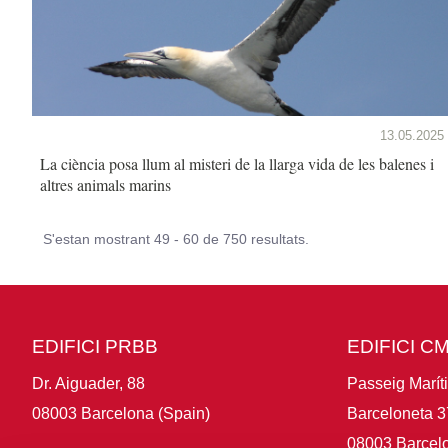
13.05.2025
La ciència posa llum al misteri de la llarga vida de les balenes i
altres animals marins
S'estan mostrant 49 - 60 de 750 resultats.
EDIFICI PRBB
EDIFICI C
Dr. Aiguader, 88
Passeig Marít
08003 Barcelona (Spain)
Barceloneta 3
08003 Barcelo