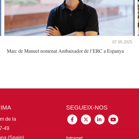
07.05.2025
Marc de Manuel nomenat Ambaixador de l’ERC a Espanya
MIMA
SEGUEIX-NOS
im de la
7-49
na (Spain)
Intranet