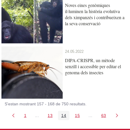
Noves eines genòmiques
il·luminen la història evolutiva
dels ximpanzés i contribueixen a
la seva conservació
24.05.2022
DIPA-CRISPR, un mètode
senzill i accessible per editar el
genoma dels insectes
S'estan mostrant 157 - 168 de 750 resultats.
1
...
13
14
15
...
63
Pàgina
Pàgines intermèdies Utilitzeu TAB per navegar.
Pàgina
Pàgina
Pàgina
Pàgines intermèdies
Pàgina