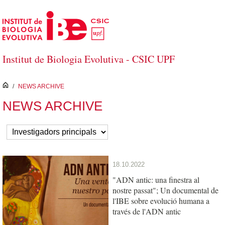
Salta al contingut principal
Institut de Biologia Evolutiva - CSIC UPF
inici
/
NEWS ARCHIVE
NEWS ARCHIVE
18.10.2022
"ADN antic: una finestra al
nostre passat"; Un documental de
l'IBE sobre evolució humana a
través de l'ADN antic