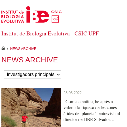
Salta al contingut principal
Institut de Biologia Evolutiva - CSIC UPF
inici
/
NEWS ARCHIVE
NEWS ARCHIVE
23.05.2022
"Com a científic, he après a
valorar la riquesa de les zones
àrides del planeta", entrevista al
director de l'IBE Salvador
Carranza