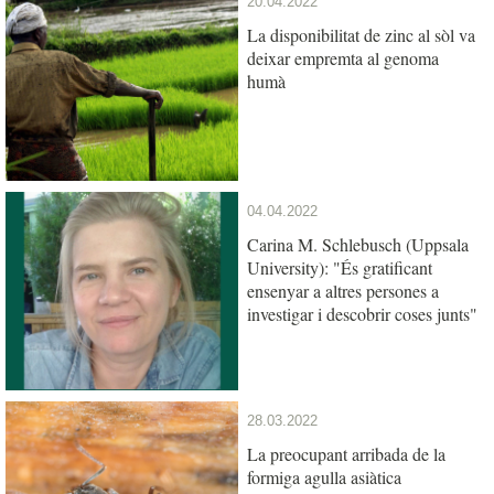
20.04.2022
La disponibilitat de zinc al sòl va
deixar empremta al genoma
humà
04.04.2022
Carina M. Schlebusch (Uppsala
University): "És gratificant
ensenyar a altres persones a
investigar i descobrir coses junts"
28.03.2022
La preocupant arribada de la
formiga agulla asiàtica