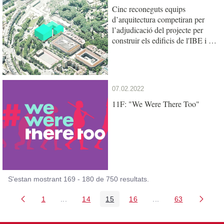
Cinc reconeguts equips
d’arquitectura competiran per
l’adjudicació del projecte per
construir els edificis de l'IBE i la
UPF al Mercat del Peix
07.02.2022
11F: "We Were There Too"
S'estan mostrant 169 - 180 de 750 resultats.
1
...
14
15
16
...
63
Pàgina
Pàgines intermèdies Utilitzeu TAB per navegar.
Pàgina
Pàgina
Pàgina
Pàgines intermèdies
Pàgina