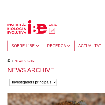
Salta al contingut principal
SOBRE L'IBE
RECERCA
ACTUALITAT
inici
/
NEWS ARCHIVE
NEWS ARCHIVE