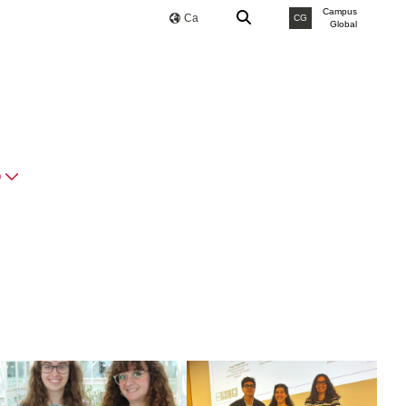
Campus
Ca
CG
Global
O