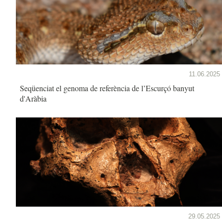
11.06.2025
Seqüenciat el genoma de referència de l’Escurçó banyut
d'Aràbia
29.05.2025