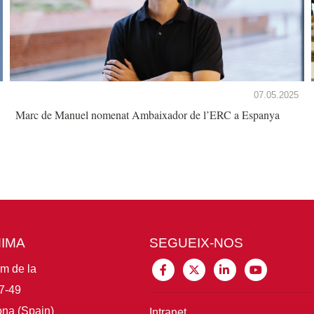
07.05.2025
Marc de Manuel nomenat Ambaixador de l’ERC a Espanya
MIMA
SEGUEIX-NOS
im de la
7-49
na (Spain)
Intranet