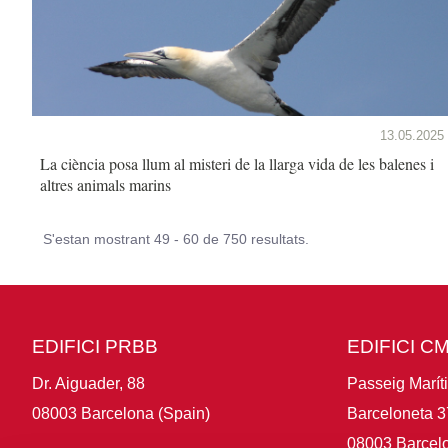
13.05.2025
La ciència posa llum al misteri de la llarga vida de les balenes i
altres animals marins
S'estan mostrant 49 - 60 de 750 resultats.
EDIFICI PRBB
EDIFICI C
Dr. Aiguader, 88
Passeig Marít
08003 Barcelona (Spain)
Barceloneta 3
08003 Barcelo