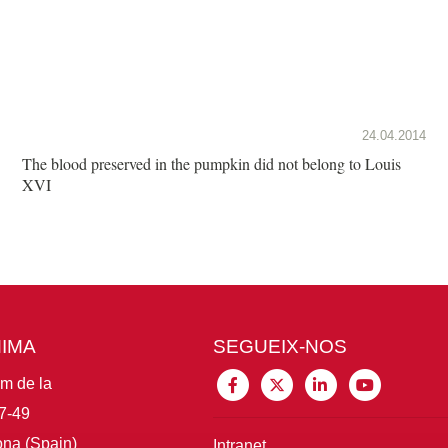
24.04.2014
The blood preserved in the pumpkin did not belong to Louis
XVI
MIMA
SEGUEIX-NOS
im de la
7-49
na (Spain)
Intranet