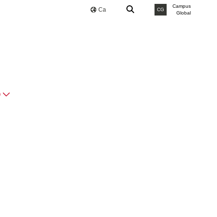
Campus
Ca
CG
Global
O