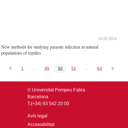
22.04.2014
New methods for studying parasite infection in natural
populations of reptiles
1
...
49
50
51
...
63
Pàgina
Pàgines intermèdies Utilitzeu TAB per navegar.
Pàgina
Pàgina
Pàgina
Pàgines intermèdies U
Pàgina
© Universitat Pompeu Fabra
Barcelona
T.(+34) 93 542 20 00
Avís legal
Accessibilitat