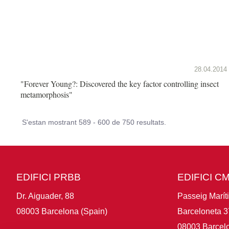
28.04.2014
"Forever Young?: Discovered the key factor controlling insect
metamorphosis"
S'estan mostrant 589 - 600 de 750 resultats.
EDIFICI PRBB
EDIFICI C
Dr. Aiguader, 88
Passeig Marít
08003 Barcelona (Spain)
Barceloneta 3
08003 Barcelo