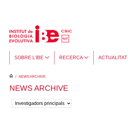
Salta al contingut principal
SOBRE L'IBE
RECERCA
ACTUALITAT
inici
/
NEWS ARCHIVE
NEWS ARCHIVE