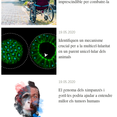
imprescindible per combatre-la
19.05.2020
Identifiquen un mecanisme
crucial per a la multicel·lularitat
en un parent unicel·lular dels
animals
19.05.2020
El genoma dels ximpanzés i
goril·les podria ajudar a entendre
millor els tumors humans