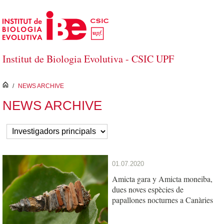
Salta al contingut principal
Institut de Biologia Evolutiva - CSIC UPF
inici
/
NEWS ARCHIVE
NEWS ARCHIVE
01.07.2020
Amicta gara y Amicta moneiba,
dues noves espècies de
papallones nocturnes a Canàries