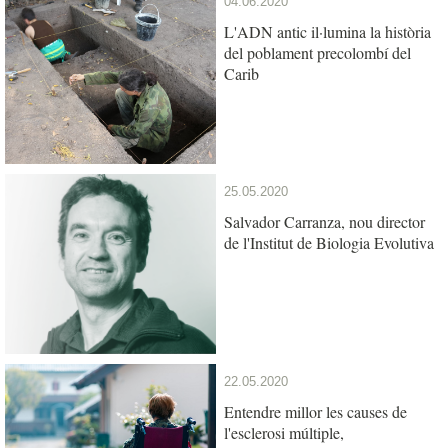
04.06.2020
L'ADN antic il·lumina la història
del poblament precolombí del
Carib
25.05.2020
Salvador Carranza, nou director
de l'Institut de Biologia Evolutiva
22.05.2020
Entendre millor les causes de
l'esclerosi múltiple,