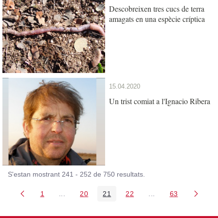
Descobreixen tres cucs de terra
amagats en una espècie críptica
15.04.2020
Un trist comiat a l'Ignacio Ribera
S'estan mostrant 241 - 252 de 750 resultats.
1
...
20
21
22
...
63
Pàgina
Pàgines intermèdies Utilitzeu TAB per navegar.
Pàgina
Pàgina
Pàgina
Pàgines intermèdies
Pàgina