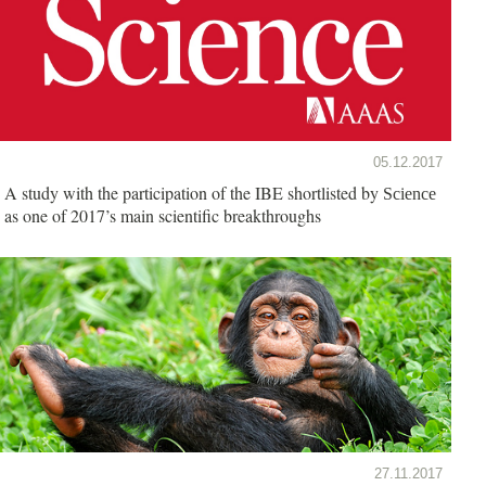
05.12.2017
A study with the participation of the IBE shortlisted by
Science
as one of 2017’s main scientific breakthroughs
27.11.2017