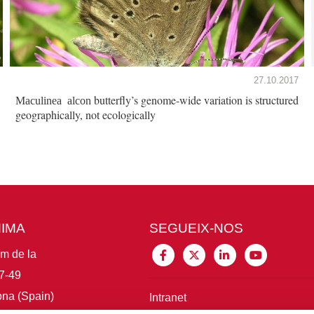
27.10.2017
butterfly’s genome-wide variation is structured
Maculinea alcon
geographically, not ecologically
MIMA
SEGUEIX-NOS
im de la
7-49
na (Spain)
Intranet