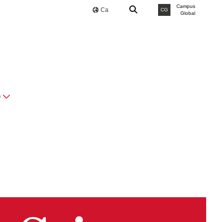
Campus
Ca
CG
Global
O