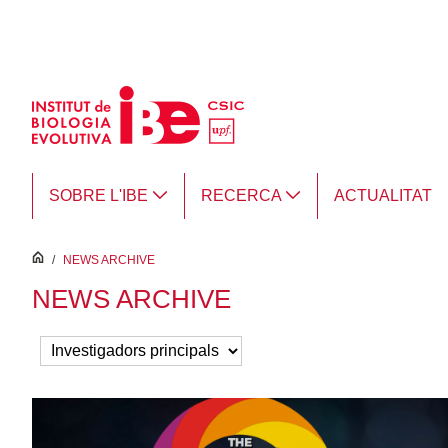
Salta al contingut principal
SOBRE L'IBE
RECERCA
ACTUALITAT
inici
/
NEWS ARCHIVE
NEWS ARCHIVE