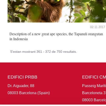
02.11.2017
Description of a new great ape species, the Tapanuli orangutan
in Indonesia
S'estan mostrant 361 - 372 de 750 resultats.
EDIFICI PRBB
EDIFICI C
Dr. Aiguader, 88
Passeig Marít
08003 Barcelona (Spain)
Barceloneta 3
08003 Barcelo