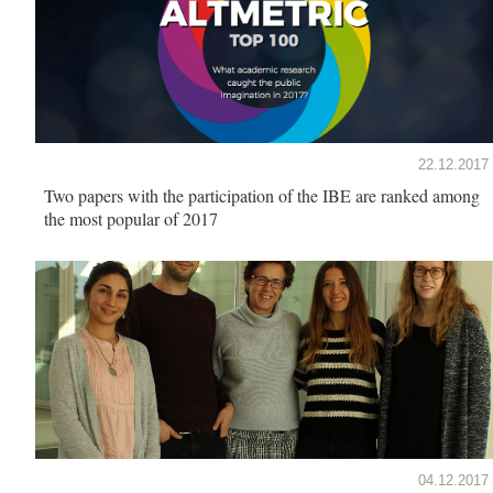
22.12.2017
Two papers with the participation of the IBE are ranked among
the most popular of 2017
04.12.2017