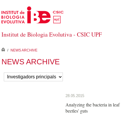
Salta al contingut principal
Institut de Biologia Evolutiva - CSIC UPF
inici
/
NEWS ARCHIVE
NEWS ARCHIVE
28.05.2015
Analyzing the bacteria in leaf
beetles' guts