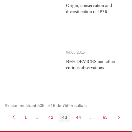
Origin, conservation and
diversification of IP3R
04.05.2015
BEE DEVICES and other
curious observations
S'estan mostrant 505 - 516 de 750 resultats.
1
...
42
43
44
...
63
Pàgina
Pàgines intermèdies Utilitzeu TAB per navegar.
Pàgina
Pàgina
Pàgina
Pàgines intermèdies
Pàgina