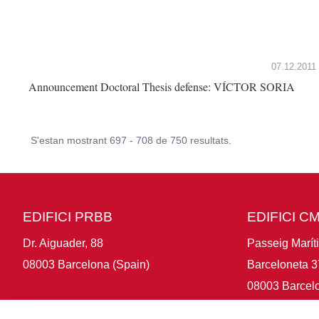
07.12.2011
Announcement Doctoral Thesis defense: VÍCTOR SORIA
S'estan mostrant 697 - 708 de 750 resultats.
EDIFICI PRBB
EDIFICI C
Dr. Aiguader, 88
Passeig Marít
08003 Barcelona (Spain)
Barceloneta 3
08003 Barcelo