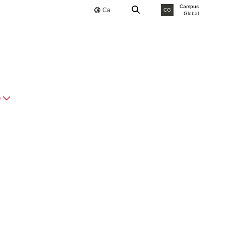
Campus
Ca
CG
Global
O