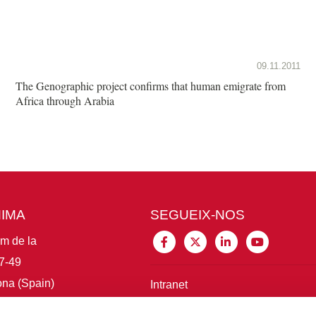
09.11.2011
The Genographic project confirms that human emigrate from
Africa through Arabia
MIMA
SEGUEIX-NOS
im de la
7-49
na (Spain)
Intranet