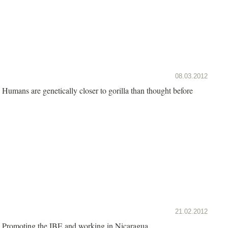
08.03.2012
Humans are genetically closer to gorilla than thought before
21.02.2012
Promoting the IBE and working in Nicaragua