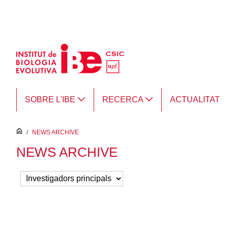
Salta al contingut principal
SOBRE L'IBE
RECERCA
ACTUALITAT
inici
/
NEWS ARCHIVE
NEWS ARCHIVE