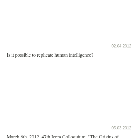
02.04.2012
Is it possible to replicate human intelligence?
05.03.2012
March 6th, 2012. 47th Icrea Colloquium: "The Origins of