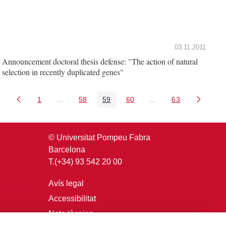
03.11.2011
Announcement doctoral thesis defense: "The action of natural
selection in recently duplicated genes"
1
...
58
59
60
...
63
Pàgina
Pàgines intermèdies Utilitzeu TAB per navegar.
Pàgina
Pàgina
Pàgina
Pàgines intermèdies U
Pàgina
© Universitat Pompeu Fabra
Barcelona
T.(+34) 93 542 20 00
Avís legal
Accessibilitat
Nota tècnica