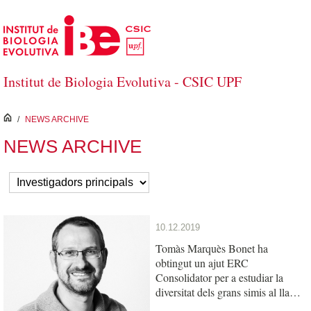
Salta al contingut principal
Institut de Biologia Evolutiva - CSIC UPF
inici
/
NEWS ARCHIVE
NEWS ARCHIVE
10.12.2019
Tomàs Marquès Bonet ha
obtingut un ajut ERC
Consolidator per a estudiar la
diversitat dels grans simis al llarg
del temps