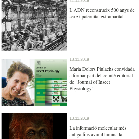
21.11.2019
L'ADN reconstrueix 500 anys de
sexe i paternitat extramarital
18.11.2019
Maria Dolors Piulachs convidada
a formar part del comitè editorial
de "Journal of Insect
Physiology"
13.11.2019
La informació molecular més
antiga fins avui il·lumina la