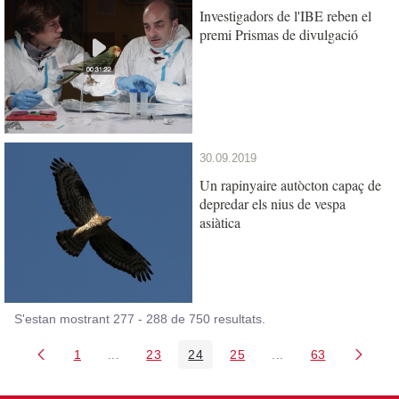
Investigadors de l'IBE reben el
premi Prismas de divulgació
30.09.2019
Un rapinyaire autòcton capaç de
depredar els nius de vespa
asiàtica
S'estan mostrant 277 - 288 de 750 resultats.
1
...
23
24
25
...
63
Pàgina
Pàgines intermèdies Utilitzeu TAB per navegar.
Pàgina
Pàgina
Pàgina
Pàgines intermèdies
Pàgina