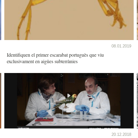
08.01.2019
Identifiquen el primer escarabat portuguès que viu
exclusivament en aigües subterrànies
20.12.2018