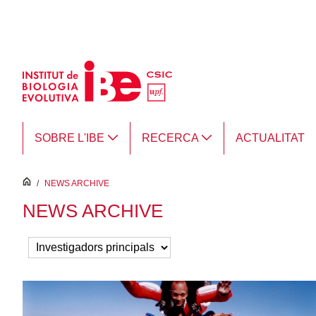
Salta al contingut principal
SOBRE L'IBE
RECERCA
ACTUALITAT
inici
/
NEWS ARCHIVE
NEWS ARCHIVE