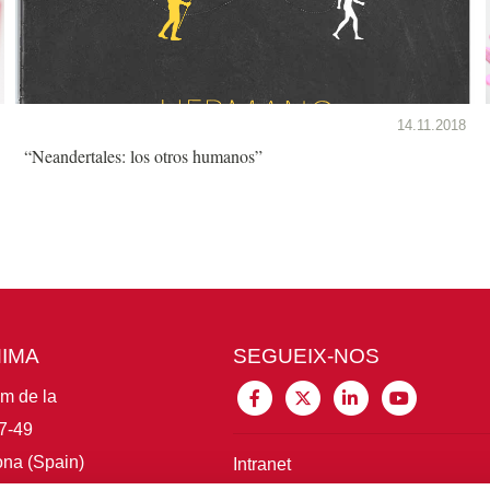
14.11.2018
“Neandertales: los otros humanos”
MIMA
SEGUEIX-NOS
im de la
7-49
na (Spain)
Intranet