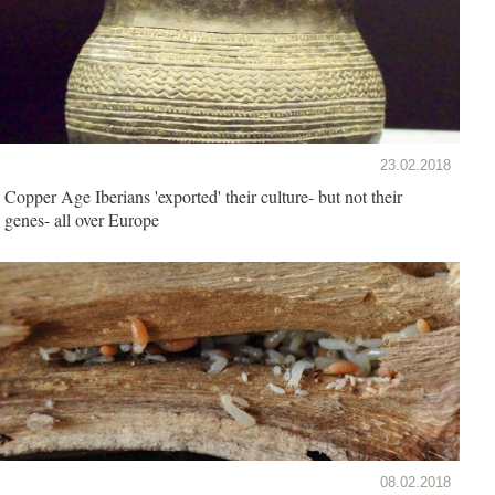
23.02.2018
Copper Age Iberians 'exported' their culture- but not their
genes- all over Europe
08.02.2018