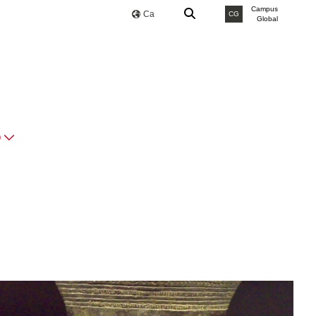
Campus
Ca
CG
Global
O