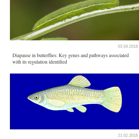
03.04.2018
Diapause in butterflies: Key genes and pathways associated
with its regulation identified
21.02.2018