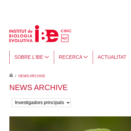
Salta al contingut principal
SOBRE L'IBE
RECERCA
ACTUALITAT
inici
/
NEWS ARCHIVE
NEWS ARCHIVE