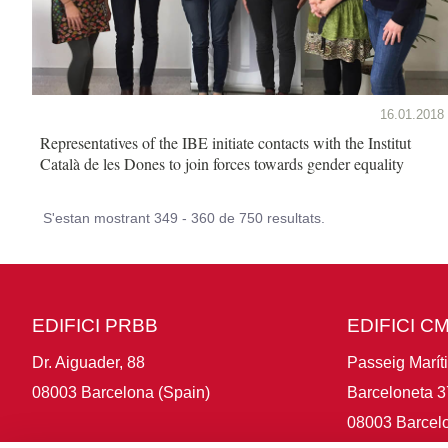
16.01.2018
Representatives of the IBE initiate contacts with the Institut
Català de les Dones to join forces towards gender equality
S'estan mostrant 349 - 360 de 750 resultats.
EDIFICI PRBB
EDIFICI C
Dr. Aiguader, 88
Passeig Marít
08003 Barcelona (Spain)
Barceloneta 3
08003 Barcelo