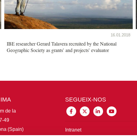
16.01.2018
IBE researcher Gerard Talavera recruited by the National
Geographic Society as grants’ and projects’ evaluator
MIMA
SEGUEIX-NOS
im de la
7-49
na (Spain)
Intranet