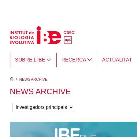
Salta al contingut principal
SOBRE L'IBE
RECERCA
ACTUALITAT
inici
/
NEWS ARCHIVE
NEWS ARCHIVE