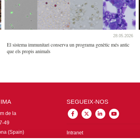
28.05.2026
El sistema immunitari conserva un programa genètic més antic
que els propis animals
MIMA
SEGUEIX-NOS
im de la
7-49
na (Spain)
Intranet