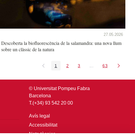
27.05.2026
Descoberta la biofluorescència de la salamandra: una nova llum
sobre un clàssic de la natura
1
2
3
...
63
Pàgina
Pàgina
Pàgina
Pàgines intermèdies U
Pàgina
© Universitat Pompeu Fabra
Barcelona
T.(+34) 93 542 20 00
Avís legal
Accessibilitat
Nota tècnica