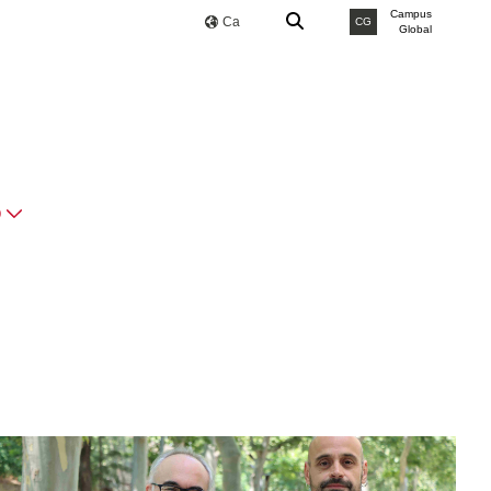
Campus
Ca
CG
Global
O